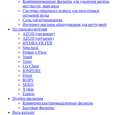
Комбинированные фильтры для удаления железа,
жесткости, марганца
Системы обратного осмоса для подготовки
питьевой воды
Соль таблетированная
Интернет-магазин оборудования для коттеджей
По производителям
AZUD (дисковые)
AZUD (сетчатые)
HYDRA FILTER
Structural
Pentair x-Flow
Yamit
Toray
LG Chem
IONPURE
Dorot
ROPV
SEKO
Xylem
Etatron
Подбор фильтров
Коммерческие/промышленные фильтры
Бытовые фильтры
Весь каталог