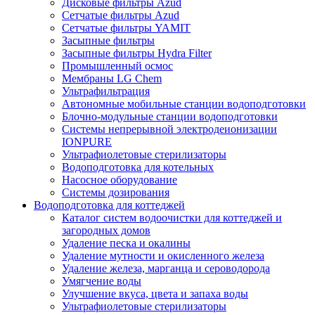
Дисковые фильтры Azud
Сетчатые фильтры Azud
Сетчатые фильтры YAMIT
Засыпные фильтры
Засыпные фильтры Hydra Filter
Промышленный осмос
Мембраны LG Chem
Ультрафильтрация
Автономные мобильные станции водоподготовки
Блочно-модульные станции водоподготовки
Системы непрерывной электродеионизации
IONPURE
Ультрафиолетовые стерилизаторы
Водоподготовка для котельных
Насосное оборудование
Системы дозирования
Водоподготовка для коттеджей
Каталог систем водоочистки для коттеджей и
загородных домов
Удаление песка и окалины
Удаление мутности и окисленного железа
Удаление железа, марганца и сероводорода
Умягчение воды
Улучшение вкуса, цвета и запаха воды
Ультрафиолетовые стерилизаторы