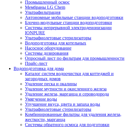
Промышленный осмос
Мембраны LG Chem
Ультрафильтрация
Автономные мобильные станции водоподготовки
Блочно-модульные станции водоподготовки
Системы непрерывной электродеионизации
IONPURE
Ультрафиолетовые стерилизаторы
Водоподготовка для котельных
Насосное оборудование
Системы дозирования
Опросный лист по фильтрам для промышленности
Прайс-лист
Водоподготовка для дома
Каталог систем водоочистки для коттеджей и
загородных домов
Удаление песка и окалины
Удаление мутности и окисленного железа
Удаление железа, марганца и сероводорода
Умягчение воды
Улучшение вкуса, цвета и запаха воды
Ультрафиолетовые стерилизаторы
Комбинированные фильтры для удаления железа,
жесткости, марганца
Системы обратного осмоса для подготовки