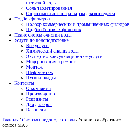
питьевой воды
Соль таблетированная
Опросный лист по фильтрам для коттеджей
Подбор фильтров
Подбор коммерческих и промышленных фильтров
Подбор бытовых фильтров
Прайс систем очистки воды
Услуги по водоподготовке
Все услуги
Химический анализ воды
Экспертно-консультационные услуги
Модернизация и ремонт
Монтаж
Шеф-монтаж
Пуско-наладка
Контакты
О компании
Производство
Реквизиты
Для дилеров
Вакансии
Главная
/
Системы водоподготовки
/
Установка обратного
осмоса МА5