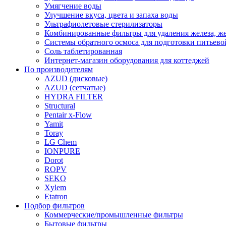
Умягчение воды
Улучшение вкуса, цвета и запаха воды
Ультрафиолетовые стерилизаторы
Комбинированные фильтры для удаления железа, же
Системы обратного осмоса для подготовки питьево
Соль таблетированная
Интернет-магазин оборудования для коттеджей
По производителям
AZUD (дисковые)
AZUD (сетчатые)
HYDRA FILTER
Structural
Pentair x-Flow
Yamit
Toray
LG Chem
IONPURE
Dorot
ROPV
SEKO
Xylem
Etatron
Подбор фильтров
Коммерческие/промышленные фильтры
Бытовые фильтры