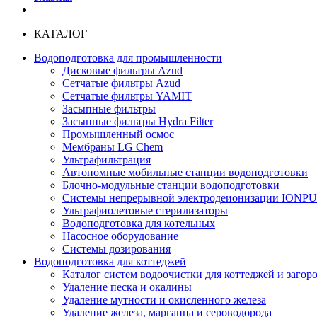
КАТАЛОГ
Водоподготовка для промышленности
Дисковые фильтры Azud
Сетчатые фильтры Azud
Сетчатые фильтры YAMIT
Засыпные фильтры
Засыпные фильтры Hydra Filter
Промышленный осмос
Мембраны LG Chem
Ультрафильтрация
Автономные мобильные станции водоподготовки
Блочно-модульные станции водоподготовки
Системы непрерывной электродеионизации IONP
Ультрафиолетовые стерилизаторы
Водоподготовка для котельных
Насосное оборудование
Системы дозирования
Водоподготовка для коттеджей
Каталог систем водоочистки для коттеджей и заго
Удаление песка и окалины
Удаление мутности и окисленного железа
Удаление железа, марганца и сероводорода