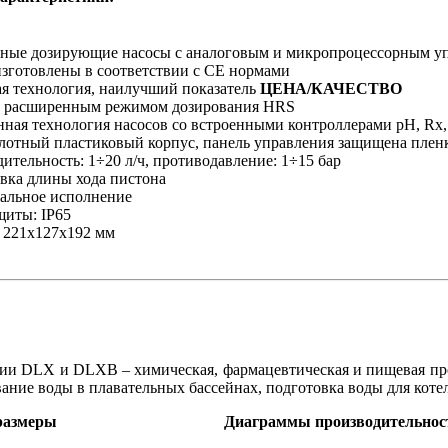
ные дозирующие насосы с аналоговым и микропроцессорным у
зготовлены в соответствии с CE нормами
я технология, наилучший показатель
ЦЕНА/КАЧЕСТВО
с расширенным режимом дозирования HRS
ная технология насосов со встроенными контроллерами рН, Rx,
отный пластиковый корпус, панель управления защищена плен
ительность: 1÷20 л/ч, противодавление: 1÷15 бар
вка длины хода пистона
альное исполнение
щиты: IP65
 221х127х192 мм
ии DLX и DLXB – химическая, фармацевтическая и пищевая пр
ание воды в плавательных бассейнах, подготовка воды для котеле
размеры
Диаграммы производительнос