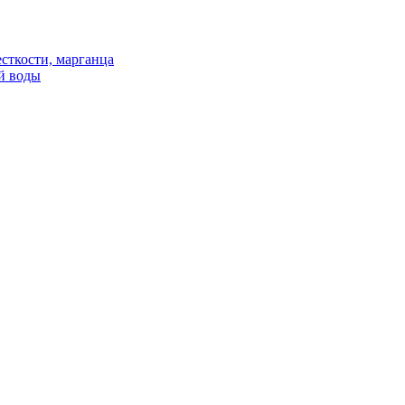
сткости, марганца
й воды