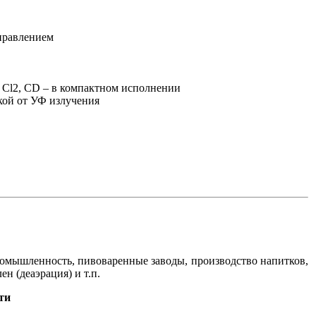
правлением
 Cl2, CD – в компактном исполнении
кой от УФ излучения
омышленность, пивоваренные заводы, производство напитков,
н (деаэрация) и т.п.
ти