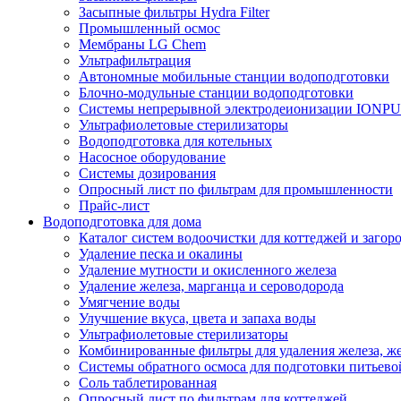
Засыпные фильтры Hydra Filter
Промышленный осмос
Мембраны LG Chem
Ультрафильтрация
Автономные мобильные станции водоподготовки
Блочно-модульные станции водоподготовки
Системы непрерывной электродеионизации IONP
Ультрафиолетовые стерилизаторы
Водоподготовка для котельных
Насосное оборудование
Системы дозирования
Опросный лист по фильтрам для промышленности
Прайс-лист
Водоподготовка для дома
Каталог систем водоочистки для коттеджей и заго
Удаление песка и окалины
Удаление мутности и окисленного железа
Удаление железа, марганца и сероводорода
Умягчение воды
Улучшение вкуса, цвета и запаха воды
Ультрафиолетовые стерилизаторы
Комбинированные фильтры для удаления железа, же
Системы обратного осмоса для подготовки питьево
Соль таблетированная
Опросный лист по фильтрам для коттеджей