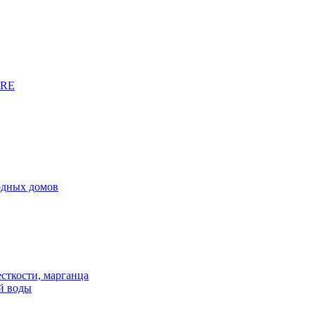
URE
родных домов
сткости, марганца
й воды