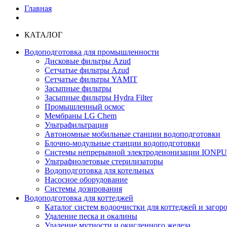
Главная
КАТАЛОГ
Водоподготовка для промышленности
Дисковые фильтры Azud
Сетчатые фильтры Azud
Сетчатые фильтры YAMIT
Засыпные фильтры
Засыпные фильтры Hydra Filter
Промышленный осмос
Мембраны LG Chem
Ультрафильтрация
Автономные мобильные станции водоподготовки
Блочно-модульные станции водоподготовки
Системы непрерывной электродеионизации IONP
Ультрафиолетовые стерилизаторы
Водоподготовка для котельных
Насосное оборудование
Системы дозирования
Водоподготовка для коттеджей
Каталог систем водоочистки для коттеджей и заго
Удаление песка и окалины
Удаление мутности и окисленного железа