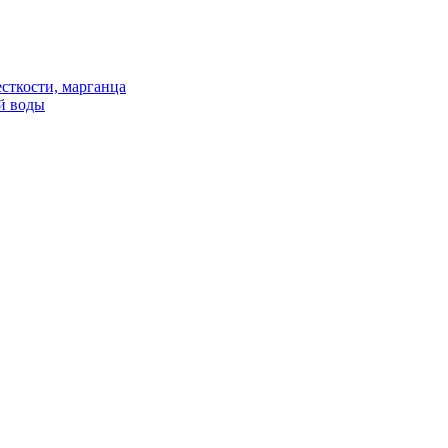
сткости, марганца
й воды