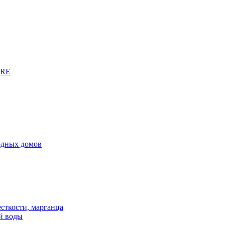
URE
родных домов
сткости, марганца
й воды