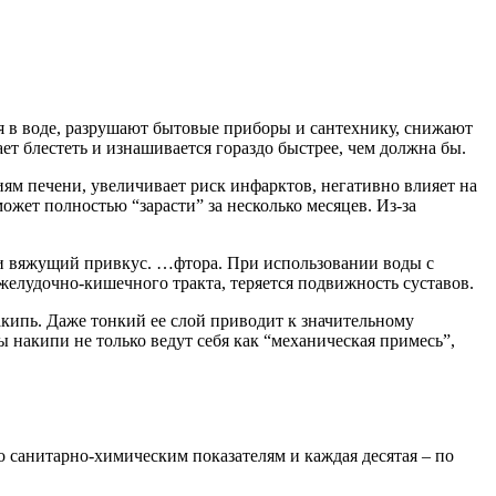
я в воде, разрушают бытовые приборы и сантехнику, снижают
ет блестеть и изнашивается гораздо быстрее, чем должна бы.
иям печени, увеличивает риск инфарктов, негативно влияет на
ет полностью “зарасти” за несколько месяцев. Из-за
у и вяжущий привкус. …фтора. При использовании воды с
желудочно-кишечного тракта, теряется подвижность суставов.
акипь. Даже тонкий ее слой приводит к значительному
 накипи не только ведут себя как “механическая примесь”,
о санитарно-химическим показателям и каждая десятая – по