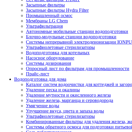
Засыпные фильтры
Засыпные фильтры Hydra Filter
Промышленный осмос
Мембраны LG Chem
Ультрафильтрация
Автономные мобильные станции водоподготовки
Блочно-модульные станции водоподготовки
Системы непрерывной электродеионизации IONP
Ультрафиолетовые стерилизаторы
Водоподготовка для котельных
Насосное оборудование
Системы дозирования
Опросный лист по фильтрам для промышленности
Прайс-лист
Водоподготовка для дома
Каталог систем водоочистки для коттеджей и заго
Удаление песка и окалины
Удаление мутности и окисленного железа
Удаление железа, марганца и сероводорода
Умягчение воды
Улучшение вкуса, цвета и запаха воды
Ультрафиолетовые стерилизаторы
Комбинированные фильтры для удаления железа, же
Системы обратного осмоса для подготовки питьево