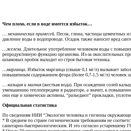
Чем плохо, если в воде имеется избыток…
… механических примесей
. Песок, глина, частицы цементных 
давление воды в водопроводе. Осадок также наносит вред санте
…железа
. Длительное употребление человеком воды с повышен
репродуктивную функцию организма. Из-за окислительных проц
шламовых пробок выходит из строя бытовая техника.
…марганца
. Избыток марганца (свыше 0,1 мг/л) вызывает заб
повышенным содержанием фтора (более 0,7-1,5 мг/л) человек 
… кальция и магния
(жесткая вода). При осаждении солей кальц
уменьшению теплопередачи в радиаторе, а значит, к повышенно
они еще и химически активны, “разъедают” прокладки, уплотн
Официальная статистика
По сведениям НИИ “Экологии человека и гигиены окружающе
* В среднем по стране гигиеническим требованиям не соответс
санитарно-бактериологическим. И это согласно устаревшему Г
* Около 50 процентов водоразводящих сетей нуждается в замен