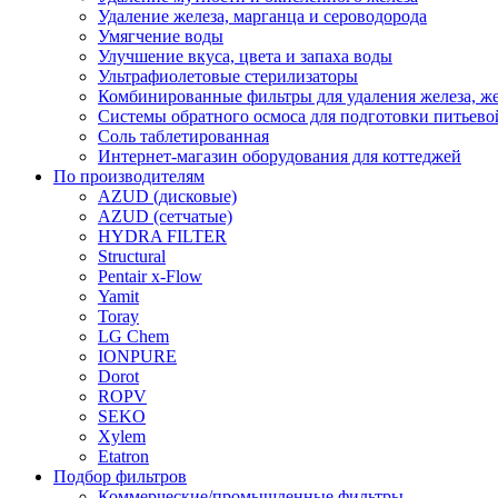
Удаление железа, марганца и сероводорода
Умягчение воды
Улучшение вкуса, цвета и запаха воды
Ультрафиолетовые стерилизаторы
Комбинированные фильтры для удаления железа, же
Системы обратного осмоса для подготовки питьево
Соль таблетированная
Интернет-магазин оборудования для коттеджей
По производителям
AZUD (дисковые)
AZUD (сетчатые)
HYDRA FILTER
Structural
Pentair x-Flow
Yamit
Toray
LG Chem
IONPURE
Dorot
ROPV
SEKO
Xylem
Etatron
Подбор фильтров
Коммерческие/промышленные фильтры