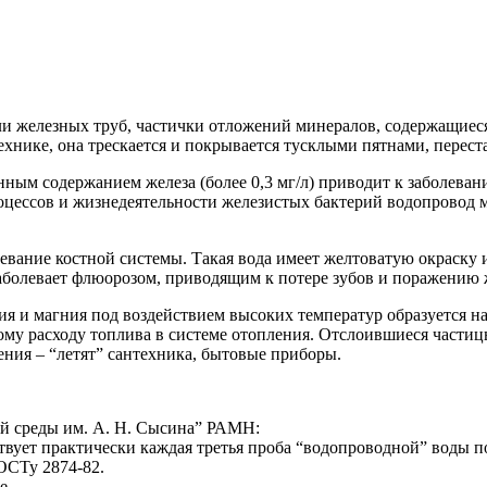
или железных труб, частички отложений минералов, содержащиес
хнике, она трескается и покрывается тусклыми пятнами, переста
ным содержанием железа (более 0,3 мг/л) приводит к заболеван
ессов и жизнедеятельности железистых бактерий водопровод мож
олевание костной системы. Такая вода имеет желтоватую окраск
заболевает флюорозом, приводящим к потере зубов и поражению 
ия и магния под воздействием высоких температур образуется н
му расходу топлива в системе отопления. Отслоившиеся частицы
ения – “летят” сантехника, бытовые приборы.
й среды им. А. Н. Сысина” РАМН:
твует практически каждая третья проба “водопроводной” воды п
ОСТу 2874-82.
е.