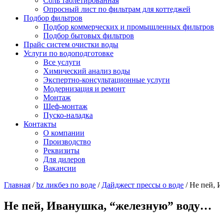
Соль таблетированная
Опросный лист по фильтрам для коттеджей
Подбор фильтров
Подбор коммерческих и промышленных фильтров
Подбор бытовых фильтров
Прайс систем очистки воды
Услуги по водоподготовке
Все услуги
Химический анализ воды
Экспертно-консультационные услуги
Модернизация и ремонт
Монтаж
Шеф-монтаж
Пуско-наладка
Контакты
О компании
Производство
Реквизиты
Для дилеров
Вакансии
Главная
/
bz ликбез по воде
/
Дайджест прессы о воде
/
Не пей,
Не пей, Иванушка, “железную” воду…