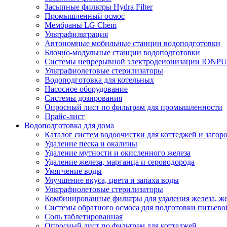
Засыпные фильтры Hydra Filter
Промышленный осмос
Мембраны LG Chem
Ультрафильтрация
Автономные мобильные станции водоподготовки
Блочно-модульные станции водоподготовки
Системы непрерывной электродеионизации IONP
Ультрафиолетовые стерилизаторы
Водоподготовка для котельных
Насосное оборудование
Системы дозирования
Опросный лист по фильтрам для промышленности
Прайс-лист
Водоподготовка для дома
Каталог систем водоочистки для коттеджей и заго
Удаление песка и окалины
Удаление мутности и окисленного железа
Удаление железа, марганца и сероводорода
Умягчение воды
Улучшение вкуса, цвета и запаха воды
Ультрафиолетовые стерилизаторы
Комбинированные фильтры для удаления железа, же
Системы обратного осмоса для подготовки питьево
Соль таблетированная
Опросный лист по фильтрам для коттеджей