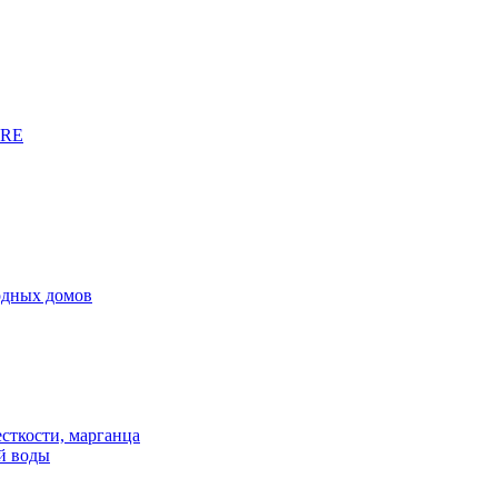
URE
родных домов
сткости, марганца
й воды