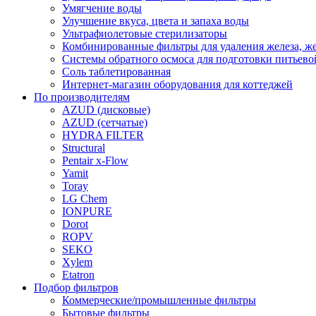
Умягчение воды
Улучшение вкуса, цвета и запаха воды
Ультрафиолетовые стерилизаторы
Комбинированные фильтры для удаления железа, же
Системы обратного осмоса для подготовки питьево
Соль таблетированная
Интернет-магазин оборудования для коттеджей
По производителям
AZUD (дисковые)
AZUD (сетчатые)
HYDRA FILTER
Structural
Pentair x-Flow
Yamit
Toray
LG Chem
IONPURE
Dorot
ROPV
SEKO
Xylem
Etatron
Подбор фильтров
Коммерческие/промышленные фильтры
Бытовые фильтры