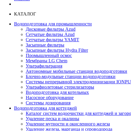
КАТАЛОГ
Водоподготовка для промышленности
Дисковые фильтры Azud
Сетчатые фильтры Azud
Сетчатые фильтры YAMIT
Засыпные фильтры
Засыпные фильтры Hydra Filter
Промышленный осмос
Мембраны LG Chem
Ультрафильтрация
Автономные мобильные станции водоподготовки
Блочно-модульные станции водоподготовки
Системы непрерывной электродеионизации IONP
Ультрафиолетовые стерилизаторы
Водоподготовка для котельных
Насосное оборудование
Системы дозирования
Водоподготовка для коттеджей
Каталог систем водоочистки для коттеджей и заго
Удаление песка и окалины
Удаление мутности и окисленного железа
Удаление железа, марганца и сероводорода