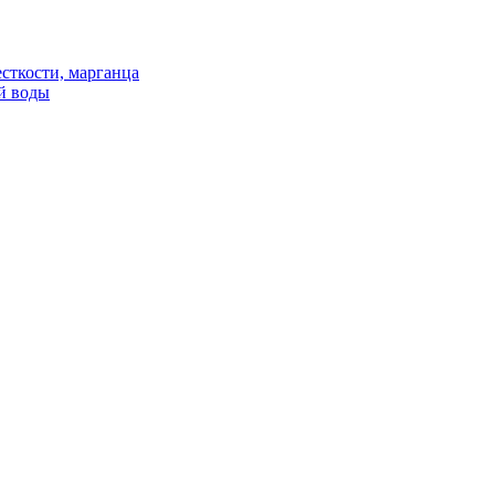
сткости, марганца
й воды